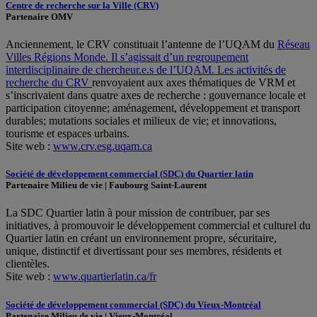
Centre de recherche sur la Ville (CRV)
Partenaire OMV
Anciennement, le CRV constituait l’antenne de l’UQAM du
Réseau
Villes Régions Monde. Il s’agissait d’un regroupement
interdisciplinaire de chercheur.e.s de l’UQAM. Les activités de
recherche du CRV
renvoyaient aux axes thématiques de VRM et
s’inscrivaient dans quatre axes de recherche : gouvernance locale et
participation citoyenne; aménagement, développement et transport
durables; mutations sociales et milieux de vie; et innovations,
tourisme et espaces urbains.
Site web :
www.crv.esg.uqam.ca
Société de développement commercial (SDC) du Quartier latin
Partenaire Milieu de vie | Faubourg Saint-Laurent
La SDC Quartier latin à pour mission de contribuer, par ses
initiatives, à promouvoir le développement commercial et culturel du
Quartier latin en créant un environnement propre, sécuritaire,
unique, distinctif et divertissant pour ses membres, résidents et
clientèles.
Site web :
www.quartierlatin.ca/fr
Société de développement commercial (SDC) du Vieux-Montréal
Partenaire Milieu de vie | Vieux-Montréal