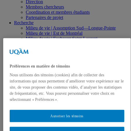
Direction
Membres chercheurs
Coordination et membres étudiants
Partenaires de projet
Recherche
Milieu de vie | Assomption Sud—Longue-Pointe
Milieu de vie | Est de Montréal
Milieu de vie | Faubourg Saint-Laurent
Milieu de vie | Vieux-Montréal
Projet | (Mi)lieux d’innovation
Projet | CoWork MTL
Projet | Metropolis
Projet | Urbanisme Transitoire
Préférences en matière de témoins
Projets d’avenir
Nous utilisons des témoins (cookies) afin de collecter des
Financement
Publications
informations qui nous permettent d’améliorer votre expérience sur le
Boîte à outils | Interfaces
site, de vous proposer des contenus vidéo, d’analyser les statistiques
Plateforme Carto-OMV
de fréquentation, etc. Vous pouvez personnaliser votre choix en
Publications et communications
sélectionnant « Préférences ».
Rapports et fiches synthèses de l’OMV
Contact
Autoriser les témoins