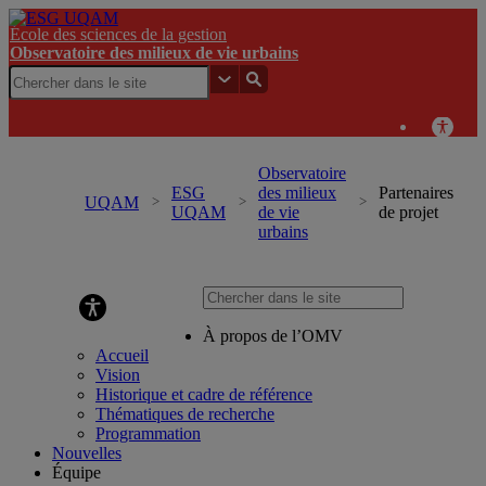
École des sciences de la gestion
Observatoire des milieux de vie urbains
Observatoire
ESG
des milieux
Partenaires
UQAM
UQAM
de vie
de projet
urbains
Observatoire des milieux de vie urbains
À propos de l’OMV
Accueil
Vision
Historique et cadre de référence
Thématiques de recherche
Programmation
Nouvelles
Équipe