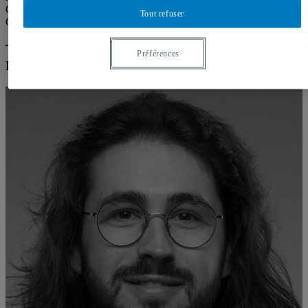
Candidat au doctorat en études urbaines
Tout refuser
Courriel :
lambert.olivier.3@courrier.uqam.ca
Préférences
Étudiant.e.s aux 1er, 2e et 3e cycles