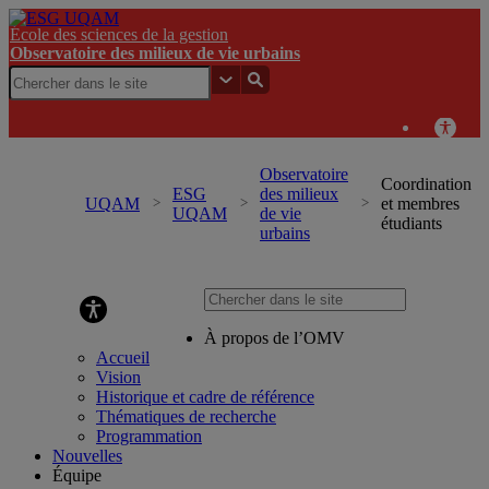
École des sciences de la gestion
Observatoire des milieux de vie urbains
Observatoire
Coordination
ESG
des milieux
UQAM
et membres
UQAM
de vie
étudiants
urbains
Observatoire des milieux de vie urbains
À propos de l’OMV
Accueil
Vision
Historique et cadre de référence
Thématiques de recherche
Programmation
Nouvelles
Équipe