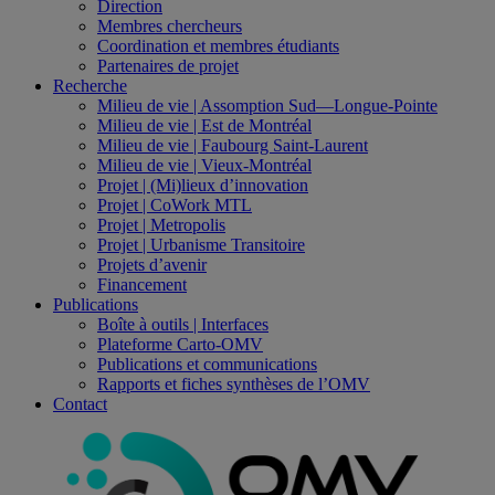
Direction
Membres chercheurs
Coordination et membres étudiants
Partenaires de projet
Recherche
Milieu de vie | Assomption Sud—Longue-Pointe
Milieu de vie | Est de Montréal
Milieu de vie | Faubourg Saint-Laurent
Milieu de vie | Vieux-Montréal
Projet | (Mi)lieux d’innovation
Projet | CoWork MTL
Projet | Metropolis
Projet | Urbanisme Transitoire
Projets d’avenir
Financement
Publications
Boîte à outils | Interfaces
Plateforme Carto-OMV
Publications et communications
Rapports et fiches synthèses de l’OMV
Contact